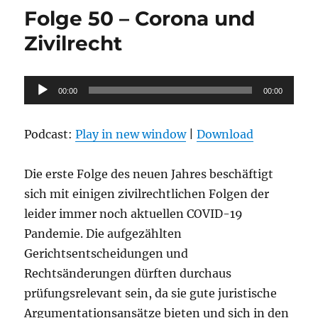
–
Folge 50 – Corona und
Die
Störung
Zivilrecht
der
Geschäftsgrundlage
&
Audio-
00:00
BGH
00:00
Player
Entscheidung
zu
Podcast:
Play in new window
|
Download
coronabedingten
Schließungen
Die erste Folge des neuen Jahres beschäftigt
sich mit einigen zivilrechtlichen Folgen der
leider immer noch aktuellen COVID-19
Pandemie. Die aufgezählten
Gerichtsentscheidungen und
Rechtsänderungen dürften durchaus
prüfungsrelevant sein, da sie gute juristische
Argumentationsansätze bieten und sich in den