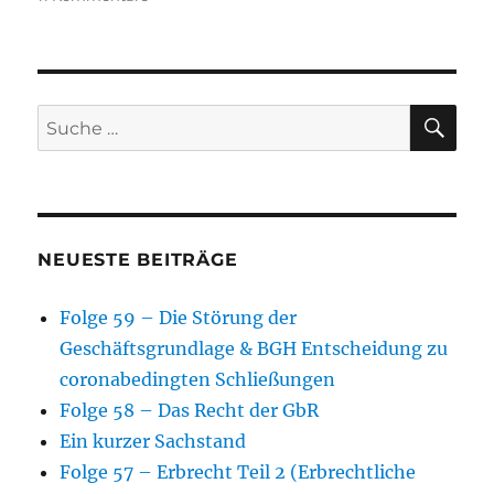
Folge
50
–
Corona
und
SU
Suche
Zivilrecht
nach:
NEUESTE BEITRÄGE
Folge 59 – Die Störung der
Geschäftsgrundlage & BGH Entscheidung zu
coronabedingten Schließungen
Folge 58 – Das Recht der GbR
Ein kurzer Sachstand
Folge 57 – Erbrecht Teil 2 (Erbrechtliche