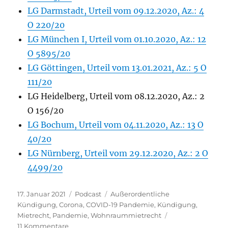
LG Darmstadt, Urteil vom 09.12.2020, Az.: 4
O 220/20
LG München I, Urteil vom 01.10.2020, Az.: 12
O 5895/20
LG Göttingen, Urteil vom 13.01.2021, Az.: 5 O
111/20
LG Heidelberg, Urteil vom 08.12.2020, Az.: 2
O 156/20
LG Bochum, Urteil vom 04.11.2020, Az.: 13 O
40/20
LG Nürnberg, Urteil vom 29.12.2020, Az.: 2 O
4499/20
Veröffentlicht
Kategorien
Schlagwörter
17. Januar 2021
Podcast
Außerordentliche
am
Kündigung
,
Corona
,
COVID-19 Pandemie
,
Kündigung
,
Mietrecht
,
Pandemie
,
Wohnraummietrecht
zu
11 Kommentare