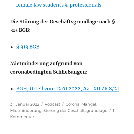
female law students & professionals
Die Störung der Geschäftsgrundlage nach §
313 BGB:
§ 313 BGB
Mietminderung aufgrund von
coronabedingten Schließungen:
BGH, Urteil vom 12.01.2022, Az.: XII ZR 8/21
Veröffentlicht
Kategorien
Schlagwörter
31. Januar 2022
Podcast
Corona
,
Mangel
,
am
Mietminderung
,
Störung der Geschäftsgrundlage
1
zu
Kommentar
Folge
59