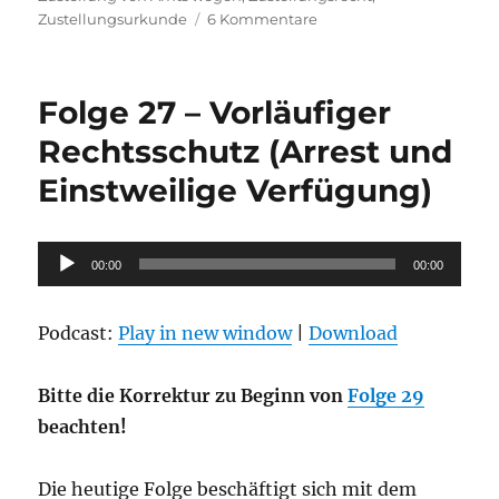
zu
Zustellungsurkunde
6 Kommentare
Folge
28
–
Folge 27 – Vorläufiger
Zustellungsrecht,
Fristenberechnung
Rechtsschutz (Arrest und
und
Einstweilige Verfügung)
Wiedereinsetzung
in
den
vorigen
Audio-
00:00
00:00
Stand
Player
Podcast:
Play in new window
|
Download
Bitte die Korrektur zu Beginn von
Folge 29
beachten!
Die heutige Folge beschäftigt sich mit dem