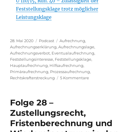
U 110/15, Rdn. 40 – Zulässigkeit der
Feststellungsklage trotz möglicher
Leistungsklage
Veröffentlicht
Kategorien
Schlagwörter
28. Mai 2020
Podcast
Aufrechnung
,
am
Aufrechnungserklärung
,
Aufrechnungslage
,
Aufrechnungsverbot
,
Eventualaufrechnung
,
Feststellungsinteresse
,
Feststellungsklage
,
Hauptaufrechnung
,
Hilfsaufrechnung
,
Primäraufrechnung
,
Prozessaufrechnung
,
zu
Rechtskrafterstreckung
5 Kommentare
Folge
29
–
Folge 28 –
Aufrechnung
im
Zustellungsrecht,
Prozess
Fristenberechnung und
und
Feststellungsklage