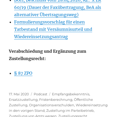
BGH, Beschluss vom 28.04.2020, Az.: X ZR
60/19 (Dauer der Faxübertragung, BeA als
alternativer Übertragungsweg)
Formulierungsvorschlag für einen
Tatbestand mit Versäumnisurteil und
Wiedereinsetzungsantrag
Verabschiedung und Ergänzung zum
Zustellungsrecht:
§ 87 ZPO
Veröffentlicht
Kategorien
Schlagwörter
17. Mai 2020
Podcast
Empfangsbekenntnis
,
am
Ersatzzustellung
,
Fristenberechnung
,
Öffentliche
Zustellung
,
Organisationsverschulden
,
Wiedereinsetzung
in den vorigen Stand
,
Zustellung im Parteibetrieb
,
Zustellung von Amts wegen
,
Zustellungsrecht
,