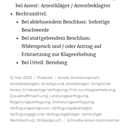
bei Arrest: Arrestkläger / Arrestbeklagter
Rechtsmittel:
Bei ablehnendem Beschluss: Sofortige
Beschwerde
Bei stattgebendem Beschluss:
Widerspruch und / oder Antrag auf
Fristsetzung zur Klageerhebung
Bei Urteil: Berufung
Veröffentlicht
Kategorien
Schlagwörter
12. Mai 2020
Podcast
Arrest
,
Arrestanspruch
,
am
Arrestbeklagter
,
Arrestgrund
,
Arrestkläger
,
Dinglicher
Arrest
,
Einstweilige Verfügung
,
Frist zur Klageerhebung
,
Glaubhaftmachung
,
Leistungsverfügung
,
Regelungsverfügung
,
Sicherungsverfügung
,
Verfügungsanspruch
,
Verfügungsbeklagter
,
Verfügungsgrund
,
Verfügungskläger
,
Vorläufiger
zu
Rechtsschutz
,
Widerspruch
Schreibe einen Kommentar
Folg