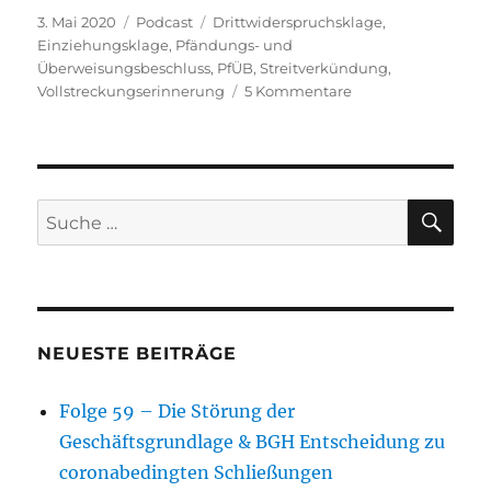
Veröffentlicht
Kategorien
Schlagwörter
3. Mai 2020
Podcast
Drittwiderspruchsklage
,
am
Einziehungsklage
,
Pfändungs- und
Überweisungsbeschluss
,
PfÜB
,
Streitverkündung
,
zu
Vollstreckungserinnerung
5 Kommentare
Folge
26
–
Rechtsbehelfe
der
SU
Suche
Zwangsvollstrecku
nach:
Teil
3
(Drittwiderspruchs
Einziehungsklage,
Vollstreckungserin
NEUESTE BEITRÄGE
Folge 59 – Die Störung der
Geschäftsgrundlage & BGH Entscheidung zu
coronabedingten Schließungen