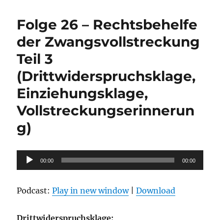
27
–
Folge 26 – Rechtsbehelfe
Vorlä
Recht
der Zwangsvollstreckung
(Arres
Teil 3
und
Einst
(Drittwiderspruchsklage,
Verf
Einziehungsklage,
Vollstreckungserinnerun
g)
Audio-
00:00
00:00
Player
Podcast:
Play in new window
|
Download
Drittwiderspruchsklage: