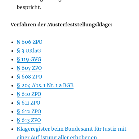
bespricht.
Verfahren der Musterfeststellungsklage:
§ 606 ZPO
§ 3 UKlaG
§ 119 GVG
§ 607 ZPO
§ 608 ZPO
§ 204 Abs. 1 Nr. 1 a BGB
§ 610 ZPO
§ 611 ZPO
§ 612 ZPO
§ 613 ZPO
Klageregister beim Bundesamt für Justiz mit
einer Auflistung aller erhobenen