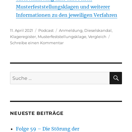
Musterfeststellungsklagen und weiterer
Informationen zu den jeweiligen Verfahren
Veröffentlicht
Kategorien
Schlagwörter
11. April 2021
Podcast
Anmeldung
,
Dieselskandal
,
am
Klageregister
,
Musterfeststellungsklage
,
Vergleich
zu
Schreibe einen Kommentar
Folge
53
–
Die
Musterfeststellungsklage
SU
Suche
nach:
NEUESTE BEITRÄGE
Folge 59 – Die Störung der