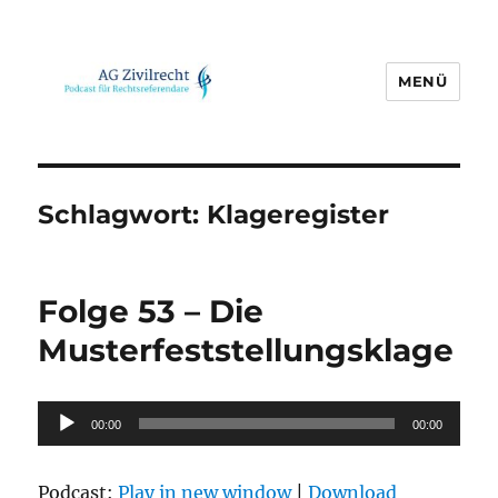
MENÜ
AG Zivilrecht
Schlagwort:
Klageregister
Folge 53 – Die
Musterfeststellungsklage
Audio-
00:00
00:00
Player
Podcast:
Play in new window
|
Download