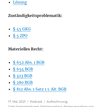
Lösung
Zuständigkeitsproblematik:
§ 45 GKG
§ 5 ZPO
Materielles Recht:
§ 652 Abs. 1 BGB
§ 654 BGB
§ 323 BGB
§ 280 BGB
§ 812 Abs. 1 Satz 1 1. Alt. BGB
Veröffentlicht
Kategorien
Schlagwörter
17. Mai 2021
Podcast
Aufrechnung
,
am
Gebührenstreitwert
,
Maklervertrag
,
Parteivernehmung
,