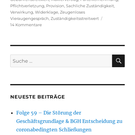
Pflichtverletzung
,
Provision
,
Sachliche Zuständigkeit
,
Verwirkung
,
Widerklage
,
Zeugenloses
Vieraugengespräch
,
Zuständigkeitsstreitwert
zu
14 Kommentare
Folge
54
–
Die
Arbeit
SU
Suche
am
nach:
praktischen
Fall
(Widerklage
und
Maklerrecht)
NEUESTE BEITRÄGE
Folge 59 – Die Störung der
Geschäftsgrundlage & BGH Entscheidung zu
coronabedingten Schließungen