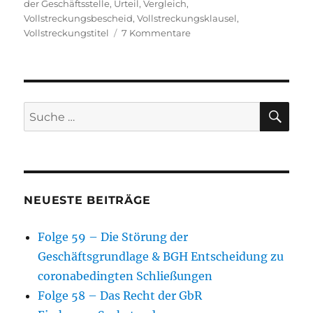
der Geschäftsstelle
,
Urteil
,
Vergleich
,
Vollstreckungsbescheid
,
Vollstreckungsklausel
,
zu
Vollstreckungstitel
7 Kommentare
Folge
23
–
Vollstreckungstitel
und
SU
Suche
Vollstreckungsklausel
nach:
NEUESTE BEITRÄGE
Folge 59 – Die Störung der
Geschäftsgrundlage & BGH Entscheidung zu
coronabedingten Schließungen
Folge 58 – Das Recht der GbR