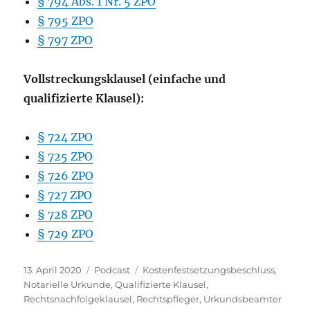
§ 794 Abs. 1 Nr. 5 ZPO
§ 795 ZPO
§ 797 ZPO
Vollstreckungsklausel (einfache und
qualifizierte Klausel):
§ 724 ZPO
§ 725 ZPO
§ 726 ZPO
§ 727 ZPO
§ 728 ZPO
§ 729 ZPO
Veröffentlicht
Kategorien
Schlagwörter
13. April 2020
Podcast
Kostenfestsetzungsbeschluss
,
am
Notarielle Urkunde
,
Qualifizierte Klausel
,
Rechtsnachfolgeklausel
,
Rechtspfleger
,
Urkundsbeamter