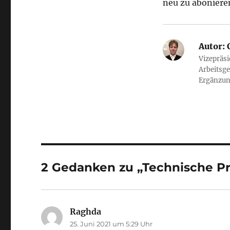
neu zu aboniere
Autor:
C
Vizepräs
Arbeitsge
Ergänzun
2 Gedanken zu „Technische P
Raghda
sagt:
25. Juni 2021 um 5:29 Uhr