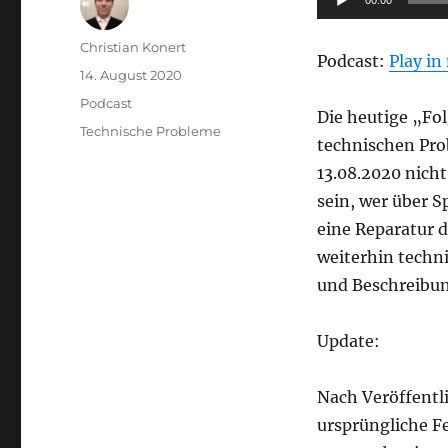
00:00
Player
Autor
Christian Konert
Podcast:
Play i
Veröffentlicht
14. August 2020
am
Kategorien
Podcast
Die heutige „Fol
Schlagwörter
Technische Probleme
technischen Pro
13.08.2020 nicht
sein, wer über S
eine Reparatur d
weiterhin techn
und Beschreibun
Update:
Nach Veröffentli
ursprüngliche Fe