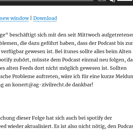
00:00
Hoch/R
benutz
n new window
|
Download
um
die
ge“ beschäftigt sich mit den seit Mittwoch aufgetretene
Lautstä
blemen, die dazu geführt haben, dass der Podcast bis z
zu
 verfügbar gewesen ist. Bei itunes sollte alles beim Alten
regeln.
potify zuhört, müsste dem Podcast einmal neu folgen, da
es alten Feeds dort nicht möglich gewesen ist. Sollten
ische Probleme auftreten, wäre ich für eine kurze Meldu
g an konert@ag-zivilrecht.de dankbar!
chung dieser Folge hat sich auch bei spotify der
ed wieder aktualisiert. Es ist also nicht nötig, den Podca