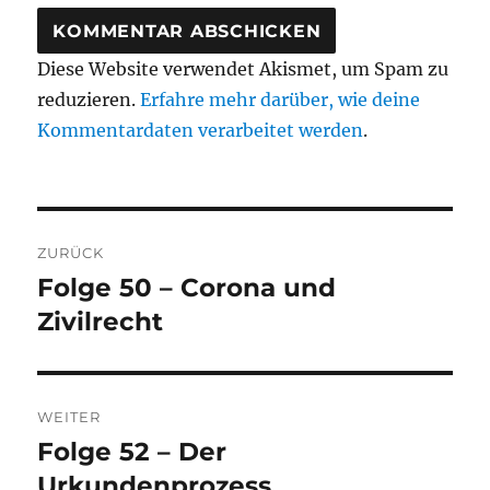
Diese Website verwendet Akismet, um Spam zu
reduzieren.
Erfahre mehr darüber, wie deine
Kommentardaten verarbeitet werden
.
Beitragsnavigation
ZURÜCK
Folge 50 – Corona und
Vorheriger
Beitrag:
Zivilrecht
WEITER
Folge 52 – Der
Nächster
Beitrag:
Urkundenprozess