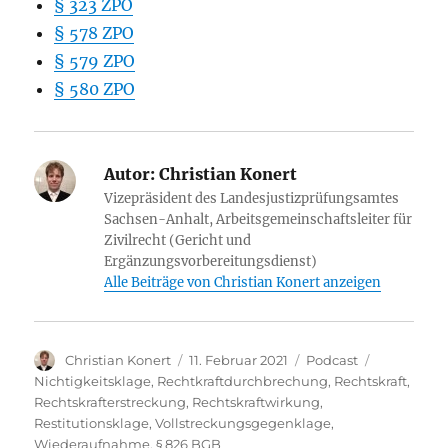
§ 323 ZPO
§ 578 ZPO
§ 579 ZPO
§ 580 ZPO
Autor:
Christian Konert
Vizepräsident des Landesjustizprüfungsamtes
Sachsen-Anhalt, Arbeitsgemeinschaftsleiter für
Zivilrecht (Gericht und
Ergänzungsvorbereitungsdienst)
Alle Beiträge von Christian Konert anzeigen
Autor
Veröffentlicht
Kategorien
Schlagwört
Christian Konert
11. Februar 2021
Podcast
am
Nichtigkeitsklage
,
Rechtkraftdurchbrechung
,
Rechtskraft
,
Rechtskrafterstreckung
,
Rechtskraftwirkung
,
Restitutionsklage
,
Vollstreckungsgegenklage
,
Wiederaufnahme
,
§ 826 BGB