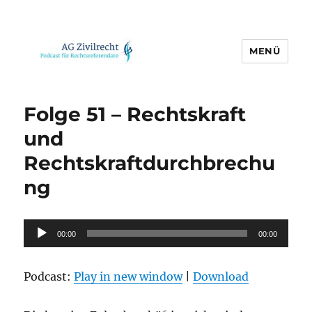
MENÜ
AG Zivilrecht
Folge 51 – Rechtskraft
und
Rechtskraftdurchbrechu
ng
Audio-
00:00
00:00
Player
Podcast:
Play in new window
|
Download