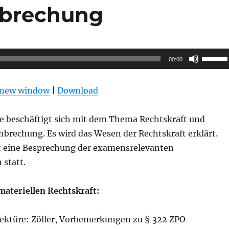
hbrechung
Pfeilta
00:00
Hoch/R
benutz
n new window
|
Download
um
die
ge beschäftigt sich mit dem Thema Rechtskraft und
Lautstä
brechung. Es wird das Wesen der Rechtskraft erklärt.
zu
t eine Besprechung der examensrelevanten
regeln.
 statt.
ateriellen Rechtskraft:
ektüre: Zöller, Vorbemerkungen zu § 322 ZPO