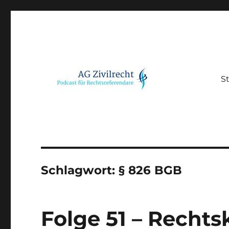
St
Podcast für Rechtsreferendare
AG Zivilrecht
Schlagwort:
§ 826 BGB
Folge 51 – Rechts