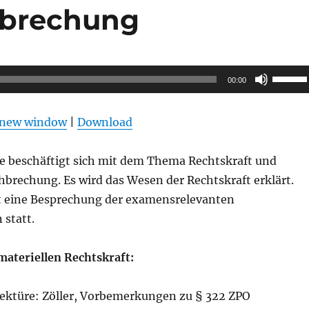
hbrechung
Pfeilta
00:00
Hoch/R
benutz
n new window
|
Download
um
die
ge beschäftigt sich mit dem Thema Rechtskraft und
Lautstä
brechung. Es wird das Wesen der Rechtskraft erklärt.
zu
t eine Besprechung der examensrelevanten
regeln.
 statt.
ateriellen Rechtskraft:
ektüre: Zöller, Vorbemerkungen zu § 322 ZPO