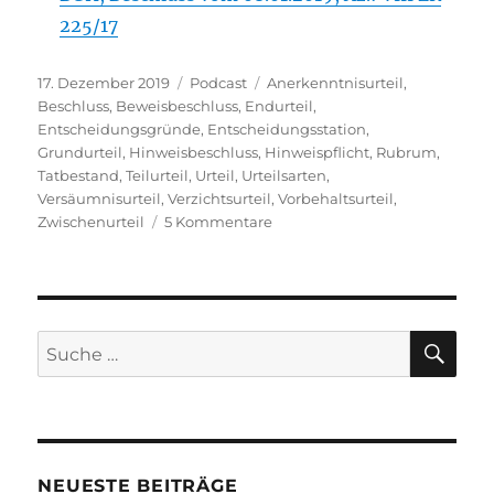
225/17
Veröffentlicht
Kategorien
Schlagwörter
17. Dezember 2019
Podcast
Anerkenntnisurteil
,
am
Beschluss
,
Beweisbeschluss
,
Endurteil
,
Entscheidungsgründe
,
Entscheidungsstation
,
Grundurteil
,
Hinweisbeschluss
,
Hinweispflicht
,
Rubrum
,
Tatbestand
,
Teilurteil
,
Urteil
,
Urteilsarten
,
Versäumnisurteil
,
Verzichtsurteil
,
Vorbehaltsurteil
,
zu
Zwischenurteil
5 Kommentare
Folge
8
–
Entscheidungsstation
SU
Suche
nach:
NEUESTE BEITRÄGE