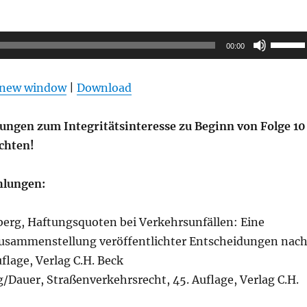
Pfeilta
00:00
Hoch/R
benutz
n new window
|
Download
um
die
zungen zum Integritätsinteresse zu Beginn von Folge 10
Lautstä
achten!
zu
regeln.
hlungen:
berg, Haftungsquoten bei Verkehrsunfällen: Eine
usammenstellung veröffentlichter Entscheidungen nac
flage, Verlag C.H. Beck
/Dauer, Straßenverkehrsrecht, 45. Auflage, Verlag C.H.