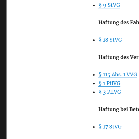
§ 9 StVG
Haftung des Fah
§ 18 StVG
Haftung des Vers
§ 115 Abs. 1 VVG
§ 1 PflVG
§ 3 PflVG
Haftung bei Bet
§ 17 StVG