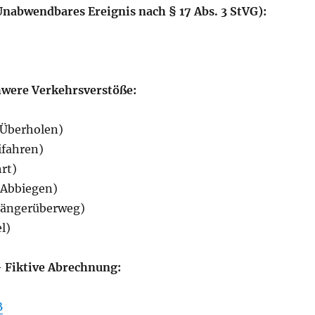
Unabwendbares Ereignis nach § 17 Abs. 3 StVG):
chwere Verkehrsverstöße:
Überholen)
ifahren)
rt)
Abbiegen)
ängerüberweg)
l)
 Fiktive Abrechnung:
B