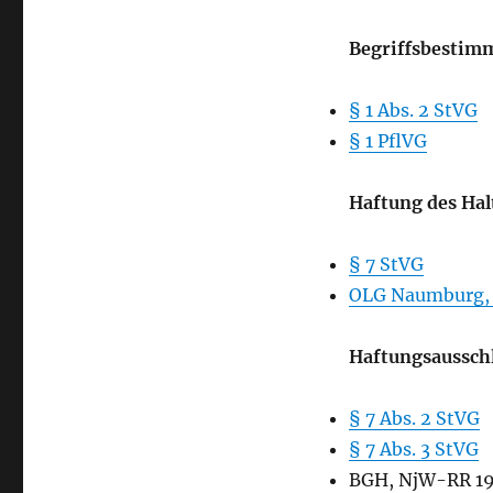
Verkehrsunfall
Begriffsbestim
§ 1 Abs. 2 StVG
§ 1 PflVG
Haftung des Hal
§ 7 StVG
OLG Naumburg, Ur
Haftungsaussch
§ 7 Abs. 2 StVG
§ 7 Abs. 3 StVG
BGH, NjW-RR 198