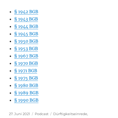
§ 1942 BGB
§ 1943 BGB
§ 1944 BGB
§ 1945 BGB
§ 1950 BGB
§ 1953 BGB
§ 1967 BGB
§ 1970 BGB
§ 1971 BGB
§ 1975 BGB
§ 1980 BGB
§ 1989 BGB
§ 1990 BGB
Veröffentlicht
Kategorien
Schlagwörter
27. Juni 2021
Podcast
Dürftigkeitseinrede
,