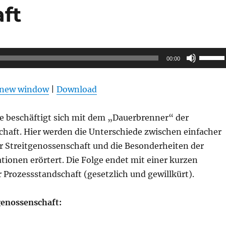
ft
Pfeilta
00:00
Hoch/R
benutz
n new window
|
Download
um
die
ge beschäftigt sich mit dem „Dauerbrenner“ der
Lautstä
chaft. Hier werden die Unterschiede zwischen einfacher
zu
 Streitgenossenschaft und die Besonderheiten der
regeln.
tionen erörtert. Die Folge endet mit einer kurzen
Prozessstandschaft (gesetzlich und gewillkürt).
genossenschaft: