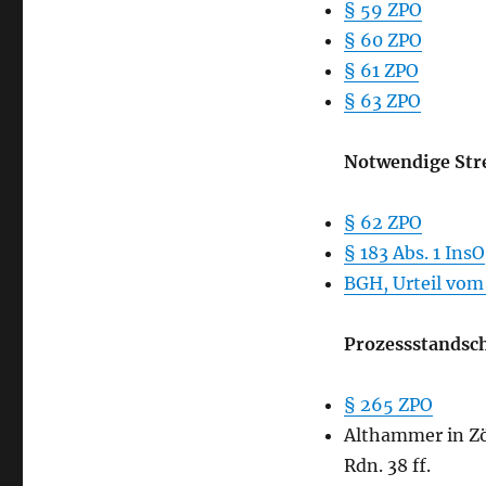
§ 59 ZPO
Streitgenossenschaft
§ 60 ZPO
und
Prozessstandschaft
§ 61 ZPO
§ 63 ZPO
Notwendige Str
§ 62 ZPO
§ 183 Abs. 1 InsO
BGH, Urteil vom 
Prozessstandsch
§ 265 ZPO
Althammer in Zöl
Rdn. 38 ff.