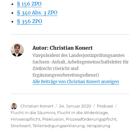
§ 156 ZPO
§ 340 Abs. 3 ZPO
§ 356 ZPO
Autor:
Christian Konert
Vizepräsident des Landesjustizprüfungsamtes
Sachsen-Anhalt, Arbeitsgemeinschaftsleiter für
Zivilrecht (Gericht und
Ergänzungsvorbereitungsdienst)
Alle Beiträge von Christian Konert anzeigen
Autor
Veröffentlicht
Kategorien
Schlagwör
Christian Konert
24. Januar 2020
Podcast
am
Flucht in die Säumnis
,
Flucht in die Widerklage
,
Hinweispflicht
,
Präklusion
,
Prozessförderungspflicht
,
Streitwert
,
Teilerledigungserklärung
,
Verspätung