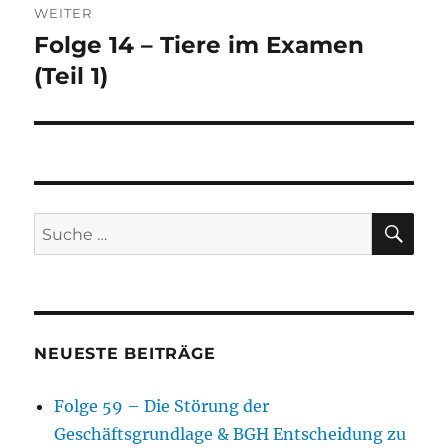
WEITER
Folge 14 – Tiere im Examen
Nächster
Beitrag:
(Teil 1)
SU
Suche
nach:
NEUESTE BEITRÄGE
Folge 59 – Die Störung der
Geschäftsgrundlage & BGH Entscheidung zu