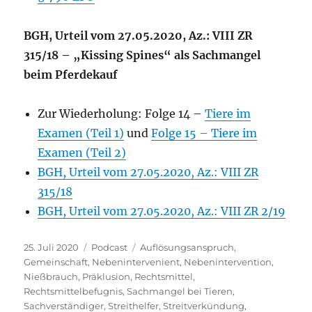
BGH, Urteil vom 27.05.2020, Az.: VIII ZR
315/18 – „Kissing Spines“ als Sachmangel
beim Pferdekauf
Zur Wiederholung: Folge 14 –
Tiere im
Examen (Teil 1)
und
Folge 15 – Tiere im
Examen (Teil 2)
BGH, Urteil vom 27.05.2020, Az.: VIII ZR
315/18
BGH, Urteil vom 27.05.2020, Az.: VIII ZR 2/19
Veröffentlicht
Kategorien
Schlagwörter
25. Juli 2020
Podcast
Auflösungsanspruch
,
am
Gemeinschaft
,
Nebenintervenient
,
Nebenintervention
,
Nießbrauch
,
Präklusion
,
Rechtsmittel
,
Rechtsmittelbefugnis
,
Sachmangel bei Tieren
,
Sachverständiger
,
Streithelfer
,
Streitverkündung
,