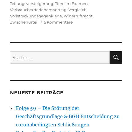
Teilungsversteigerung
,
Tiere im Examen
,
Verbraucherdarlehensvertrag
,
Vergleich
,
Vollstreckungsgegenklage
,
Widerrufsrecht
,
zu
Zwischenurteil
5 Kommentare
Folge
36
–
Rechtsprechungsschau
SU
Suche
nach:
NEUESTE BEITRÄGE
Folge 59 – Die Störung der
Geschäftsgrundlage & BGH Entscheidung zu
coronabedingten Schließungen